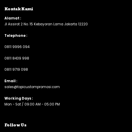
Kontak Kami
Alamat :
Jl Assirot 2 No. 15 Kebayoran Lama Jakarta 12220
Telephone :
0
811 9996 094
0811 8439 998
0811 9719 098
Email :
sales@topicustompromosi.com
Working Days :
Mon - Sat / 09.00 AM - 05.00 PM
Follow Us